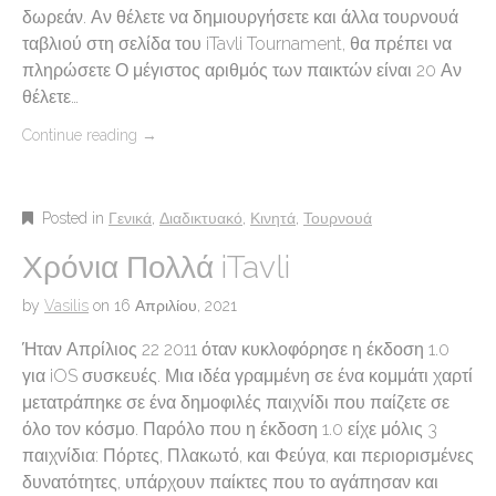
δωρεάν. Αν θέλετε να δημιουργήσετε και άλλα τουρνουά
ταβλιού στη σελίδα του iTavli Tournament, θα πρέπει να
πληρώσετε Ο μέγιστος αριθμός των παικτών είναι 20 Αν
θέλετε…
Continue reading
→
Posted in
Γενικά
,
Διαδικτυακό
,
Κινητά
,
Τουρνουά
Χρόνια Πολλά iTavli
by
Vasilis
on
16 Απριλίου, 2021
Ήταν Απρίλιος 22 2011 όταν κυκλοφόρησε η έκδοση 1.0
για iOS συσκευές. Μια ιδέα γραμμένη σε ένα κομμάτι χαρτί
μετατράπηκε σε ένα δημοφιλές παιχνίδι που παίζετε σε
όλο τον κόσμο. Παρόλο που η έκδοση 1.0 είχε μόλις 3
παιχνίδια: Πόρτες, Πλακωτό, και Φεύγα, και περιορισμένες
δυνατότητες, υπάρχουν παίκτες που το αγάπησαν και